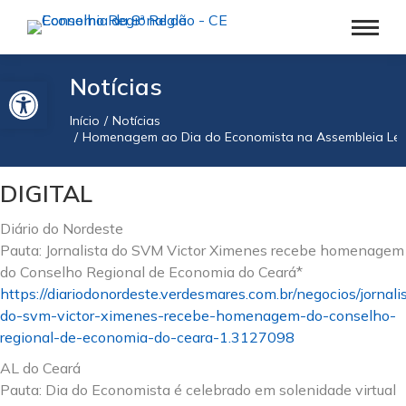
Barra de Ferramentas Aberta
Notícias
Início
Notícias
Você está aqui:
Homenagem ao Dia do Economista na Assembleia Legis
DIGITAL
Diário do Nordeste
Pauta: Jornalista do SVM Victor Ximenes recebe homenagem
do Conselho Regional de Economia do Ceará*
https://diariodonordeste.verdesmares.com.br/negocios/jornali
do-svm-victor-ximenes-recebe-homenagem-do-conselho-
regional-de-economia-do-ceara-1.3127098
AL do Ceará
Pauta: Dia do Economista é celebrado em solenidade virtual