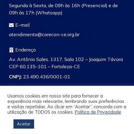
Segunda à Sexta, de 09h às 16h (Presencial) e de
09h às 17h (Whatsapp)
E-mail
atendimento@corecon-ce.org.br
Endereço
Av. Antônio Sales, 1317, Sala 102 – Joaquim Távora
CEP 60.135-101 – Fortaleza-CE
CNPJ:
23.490.436/0001-01
Usamos cookies em nosso site para fornecer a
experiência mais relevante, lembrando suas preferências
e visitas repetidas. Ao clicar em “Aceitar”, concorda com a
Pesquisa
utilização de TODOS os cookies.
Política de Privacidade
Aceitar