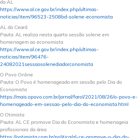
da AL
https://www.al.ce.gov.br/index.php/ultimas-
noticias/item/96523-2508bd-solene-economista
AL do Ceará
Pauta: AL realiza nesta quarta sessão solene em
homenagem ao economista
https://www.al.ce.gov.br/index.php/ultimas-
noticias/item/96476-
24082021sessaosolenediadorconomista
O Povo Online
Pauta: O Povo é homenageado em sessão pelo Dia do
Economista
https://mais.opovo.com.br/jornal/farol/2021/08/26/o-povo-e-
homenageado-em-sessao-pelo-dia-do-economista.html
O Otimista
Pauta: AL CE promove Dia do Economista e homenageia
profissionais da área
https://ootimista.com.br/politica/al-ce-promove-o-dia-do-