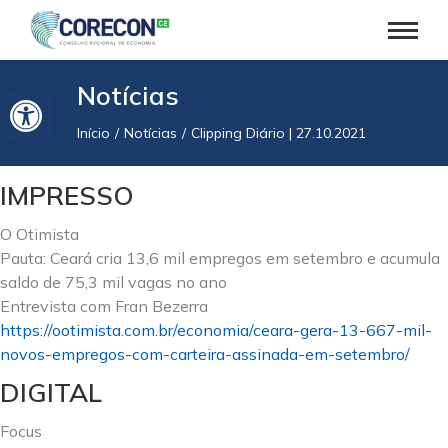
Barra de Ferramentas Aberta
Notícias
Início
Notícias
Clipping Diário | 27.10.2021
Você está aqui:
IMPRESSO
O Otimista
Pauta: Ceará cria 13,6 mil empregos em setembro e acumula
saldo de 75,3 mil vagas no ano
Entrevista com Fran Bezerra
https://ootimista.com.br/economia/ceara-gera-13-667-mil-
novos-empregos-com-carteira-assinada-em-setembro/
DIGITAL
Focus