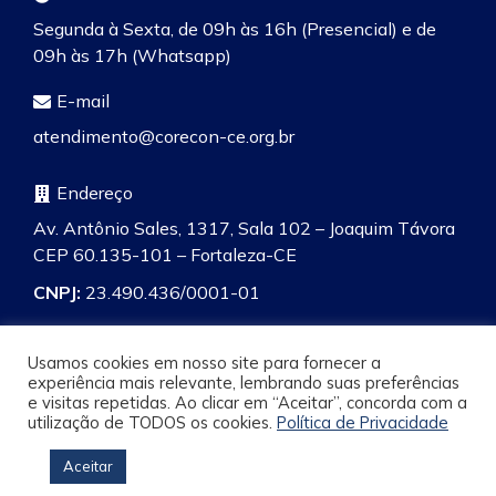
Segunda à Sexta, de 09h às 16h (Presencial) e de
09h às 17h (Whatsapp)
E-mail
atendimento@corecon-ce.org.br
Endereço
Av. Antônio Sales, 1317, Sala 102 – Joaquim Távora
CEP 60.135-101 – Fortaleza-CE
CNPJ:
23.490.436/0001-01
Usamos cookies em nosso site para fornecer a
experiência mais relevante, lembrando suas preferências
e visitas repetidas. Ao clicar em “Aceitar”, concorda com a
Pesquisa
utilização de TODOS os cookies.
Política de Privacidade
Aceitar