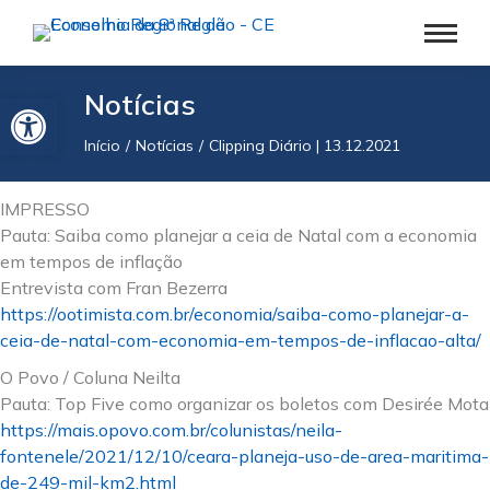
Barra de Ferramentas Aberta
Notícias
Início
Notícias
Clipping Diário | 13.12.2021
Você está aqui:
IMPRESSO
Pauta: Saiba como planejar a ceia de Natal com a economia
em tempos de inflação
Entrevista com Fran Bezerra
https://ootimista.com.br/economia/saiba-como-planejar-a-
ceia-de-natal-com-economia-em-tempos-de-inflacao-alta/
O Povo / Coluna Neilta
Pauta: Top Five como organizar os boletos com Desirée Mota
https://mais.opovo.com.br/colunistas/neila-
fontenele/2021/12/10/ceara-planeja-uso-de-area-maritima-
de-249-mil-km2.html