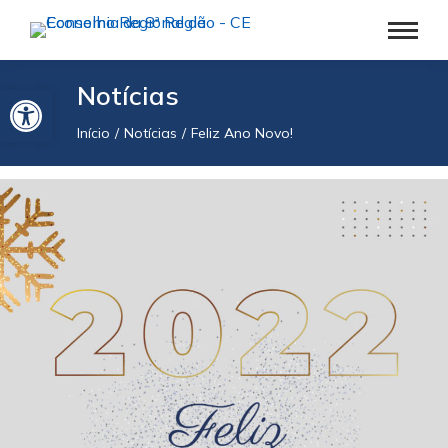
Barra de Ferramentas Aberta
Notícias
Início
Notícias
Feliz Ano Novo!
Você está aqui: