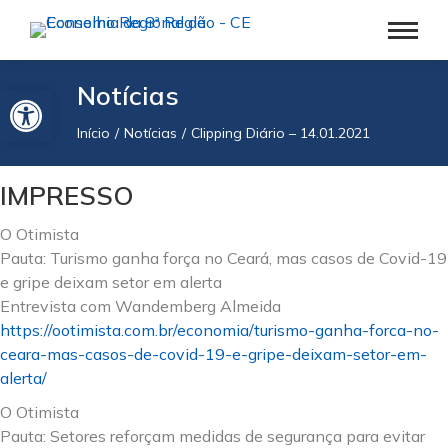
Barra de Ferramentas Aberta
Notícias
Início
Notícias
Clipping Diário – 14.01.2021
Você está aqui:
IMPRESSO
O Otimista
Pauta: Turismo ganha força no Ceará, mas casos de Covid-19
e gripe deixam setor em alerta
Entrevista com Wandemberg Almeida
https://ootimista.com.br/economia/turismo-ganha-forca-no-
ceara-mas-casos-de-covid-19-e-gripe-deixam-setor-em-
alerta/
O Otimista
Pauta: Setores reforçam medidas de segurança para evitar