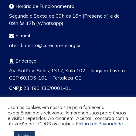
Horário de Funcionamento
Segunda à Sexta, de 09h às 16h (Presencial) e de
09h às 17h (Whatsapp)
E-mail
atendimento@corecon-ce.org.br
Endereço
Av. Antônio Sales, 1317, Sala 102 – Joaquim Távora
CEP 60.135-101 – Fortaleza-CE
CNPJ:
23.490.436/0001-01
Usamos cookies em nosso site para fornecer a
experiência mais relevante, lembrando suas preferências
e visitas repetidas. Ao clicar em “Aceitar”, concorda com a
Pesquisa
utilização de TODOS os cookies.
Política de Privacidade
Aceitar