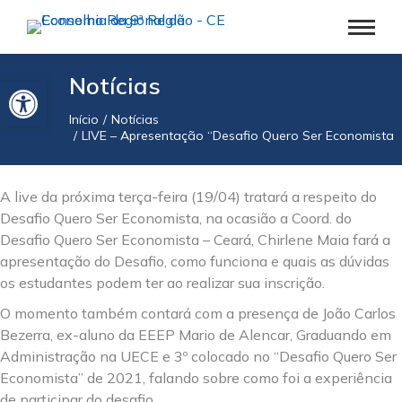
Barra de Ferramentas Aberta
Notícias
Início
Notícias
Você está aqui:
LIVE – Apresentação “Desafio Quero Ser Economista”.
A live da próxima terça-feira (19/04) tratará a respeito do
Desafio Quero Ser Economista, na ocasião a Coord. do
Desafio Quero Ser Economista – Ceará, Chirlene Maia fará a
apresentação do Desafio, como funciona e quais as dúvidas
os estudantes podem ter ao realizar sua inscrição.
O momento também contará com a presença de João Carlos
Bezerra, ex-aluno da EEEP Mario de Alencar, Graduando em
Administração na UECE e 3º colocado no “Desafio Quero Ser
Economista” de 2021, falando sobre como foi a experiência
de participar do desafio.