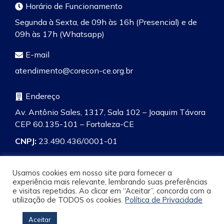
Horário de Funcionamento
Segunda à Sexta, de 09h às 16h (Presencial) e de
09h às 17h (Whatsapp)
E-mail
atendimento@corecon-ce.org.br
Endereço
Av. Antônio Sales, 1317, Sala 102 – Joaquim Távora
CEP 60.135-101 – Fortaleza-CE
CNPJ:
23.490.436/0001-01
Usamos cookies em nosso site para fornecer a
experiência mais relevante, lembrando suas preferências
e visitas repetidas. Ao clicar em “Aceitar”, concorda com a
Pesquisa
utilização de TODOS os cookies.
Política de Privacidade
Aceitar