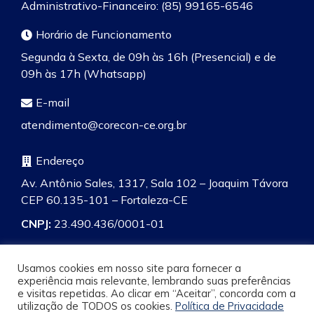
Administrativo-Financeiro: (85) 99165-6546
Horário de Funcionamento
Segunda à Sexta, de 09h às 16h (Presencial) e de
09h às 17h (Whatsapp)
E-mail
atendimento@corecon-ce.org.br
Endereço
Av. Antônio Sales, 1317, Sala 102 – Joaquim Távora
CEP 60.135-101 – Fortaleza-CE
CNPJ:
23.490.436/0001-01
Usamos cookies em nosso site para fornecer a
experiência mais relevante, lembrando suas preferências
e visitas repetidas. Ao clicar em “Aceitar”, concorda com a
Pesquisa
utilização de TODOS os cookies.
Política de Privacidade