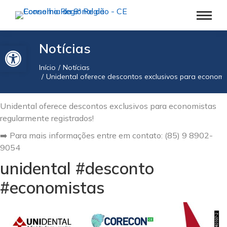
Barra de Ferramentas Aberta
Notícias
Início
Notícias
Você está aqui:
Unidental oferece descontos exclusivos para economi
Unidental oferece descontos exclusivos para economistas
regularmente registrados!
➡️ Para mais informações entre em contato: (85) 9 8902-
9054
unidental #desconto
#economistas