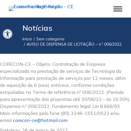
Barra de Ferramentas Aberta
Notícias
Início
Sem categoria
Você está aqui:
AVISO DE DISPENSA DE LICITAÇÃO – n.º 006/2022
CORECON-CE – Objeto: Contratação de Empresa
especializada na prestação de serviços de Tecnologia da
Informação para prestação de serviços por 12 meses, além
de aquisição de 6 (seis) antívirus, conforme condições
estipuladas no Termo de referência nº 006/2022. (Período
para apresentação das propostas até 30/06/22 – às 16:30h).
Dispensa n.º 006/2022. Fundamento legal: Lei 8.666/93.
Mais informações pelo fone (85) 3246-1551/0523 e/ou
email
corecon-ce@hotmail.com
.
Fortaleza, 26 de março de 2022