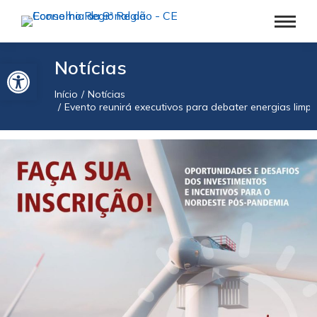
Barra de Ferramentas Aberta
Notícias
Início
Notícias
Você está aqui:
Evento reunirá executivos para debater energias limp