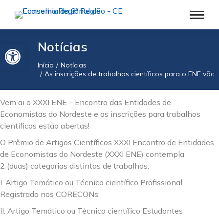
Barra de Ferramentas Aberta
Notícias
Início
Notícias
Você está aqui:
As inscrições de trabalhos científicos para o ENE vão a
Vem ai o XXXI ENE – Encontro das Entidades de
Economistas do Nordeste e as inscrições para trabalhos
científicos estão abertas!
O Prêmio de Artigos Científicos XXXI Encontro de Entidades
de Economistas do Nordeste (XXXI ENE) contempla
2 (duas) categorias distintas de trabalhos:
I. Artigo Temático ou Técnico científico Profissional
Registrado nos CORECONs;
II. Artigo Temático ou Técnico científico Estudantes