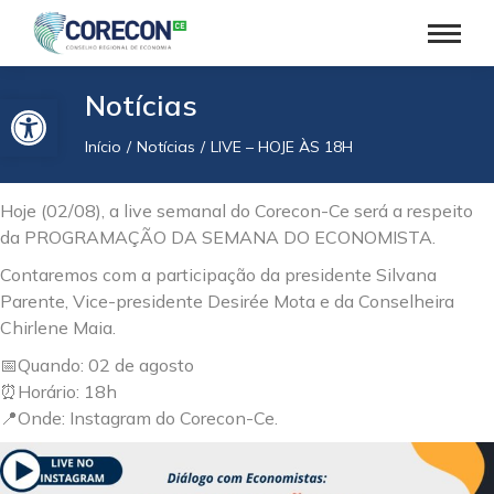
Barra de Ferramentas Aberta
Notícias
Início
Notícias
LIVE – HOJE ÀS 18H
Você está aqui:
Hoje (02/08), a live semanal do Corecon-Ce será a respeito
da PROGRAMAÇÃO DA SEMANA DO ECONOMISTA.
Contaremos com a participação da presidente Silvana
Parente, Vice-presidente Desirée Mota e da Conselheira
Chirlene Maia.
📅Quando: 02 de agosto
⏰Horário: 18h
📍Onde: Instagram do Corecon-Ce.