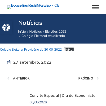
Barra de Ferramentas Aberta
Notícias
Início
Notícias
Eleições 2022
Você está aqui:
Colégio Eleitoral Atualizado
Colégio Eleitoral Provisório de 20-09-2022
Baixar
27 setembro, 2022
ANTERIOR
PRÓXIMO
Convite Especial | Dia do Economista
06/08/2026