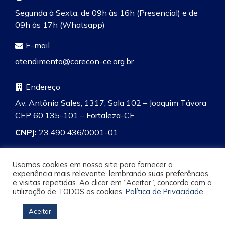
Segunda à Sexta, de 09h às 16h (Presencial) e de
09h às 17h (Whatsapp)
E-mail
atendimento@corecon-ce.org.br
Endereço
Av. Antônio Sales, 1317, Sala 102 – Joaquim Távora
CEP 60.135-101 – Fortaleza-CE
CNPJ:
23.490.436/0001-01
Usamos cookies em nosso site para fornecer a
experiência mais relevante, lembrando suas preferências
e visitas repetidas. Ao clicar em “Aceitar”, concorda com a
Pesquisa
utilização de TODOS os cookies.
Política de Privacidade
Aceitar