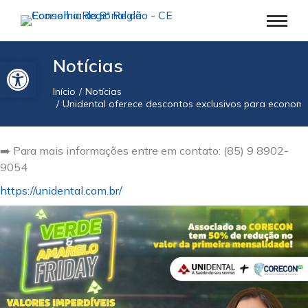
Barra de Ferramentas Aberta
Notícias
Início
Notícias
Você está aqui:
Unidental oferece descontos exclusivos para economi
➡️ Para mais informações entre em contato: (85) 9 8902-
9054
https://unidental.com.br/