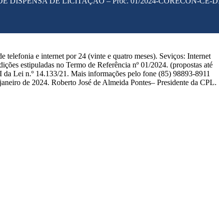
DE DISPENSA DE LICITAÇÃO – Proc. 01/2024-CORECON-CE-D
 telefonia e internet por 24 (vinte e quatro meses). Seviços: Internet
dições estipuladas no Termo de Referência nº 01/2024. (propostas até
II da Lei n.º 14.133/21. Mais informações pelo fone (85) 98893-8911
e janeiro de 2024. Roberto José de Almeida Pontes– Presidente da CPL.