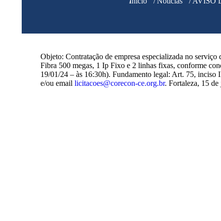
Você está aqui:
Início
Notícias
AVISO 
Objeto: Contratação de empresa especializada no serviço de
Fibra 500 megas, 1 Ip Fixo e 2 linhas fixas, conforme con
19/01/24 – às 16:30h). Fundamento legal: Art. 75, inciso 
e/ou email
licitacoes@corecon-ce.org.br
. Fortaleza, 15 d