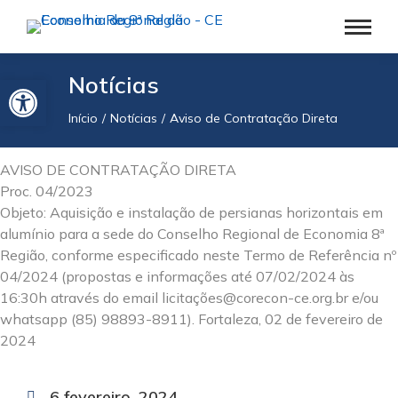
Barra de Ferramentas Aberta
Notícias
Início
Notícias
Aviso de Contratação Direta
Você está aqui:
AVISO DE CONTRATAÇÃO DIRETA
Proc. 04/2023
Objeto: Aquisição e instalação de persianas horizontais em
alumínio para a sede do Conselho Regional de Economia 8ª
Região, conforme especificado neste Termo de Referência nº
04/2024 (propostas e informações até 07/02/2024 às
16:30h através do email licitações@corecon-ce.org.br e/ou
whatsapp (85) 98893-8911). Fortaleza, 02 de fevereiro de
2024
6 fevereiro, 2024