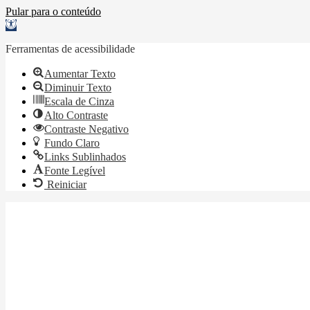
Pular para o conteúdo
Barra
de
Ferramentas
Ferramentas de acessibilidade
Aberta
Aumentar Texto
Diminuir Texto
Escala de Cinza
Alto Contraste
Contraste Negativo
Fundo Claro
Links Sublinhados
Fonte Legível
Reiniciar
Conselho Regional de Economia da 8ª Região – CE
Portal d
Institucional