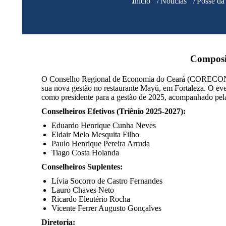
Você está aqui:
Início
Notícias
Posse d
Composi
O Conselho Regional de Economia do Ceará (CORECON-CE)
sua nova gestão no restaurante Mayú, em Fortaleza. O e
como presidente para a gestão de 2025, acompanhado pela d
Conselheiros Efetivos (Triênio 2025-2027):
Eduardo Henrique Cunha Neves
Eldair Melo Mesquita Filho
Paulo Henrique Pereira Arruda
Tiago Costa Holanda
Conselheiros Suplentes:
Lívia Socorro de Castro Fernandes
Lauro Chaves Neto
Ricardo Eleutério Rocha
Vicente Ferrer Augusto Gonçalves
Diretoria: