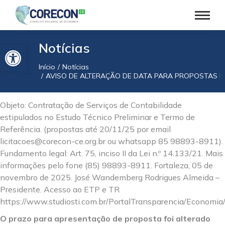
Barra de Ferramentas Aberta
Notícias
Início
Notícias
Você está aqui:
AVISO DE ALTERAÇÃO DE DATA PARA PROPOSTAS D
Objeto: Contratação de Serviços de Contabilidade
estipulados no Estudo Técnico Preliminar e Termo de
Referência. (propostas até 20/11/25 por email
licitacoes@corecon-ce.org.br ou whatsapp 85 98893-8911).
Fundamento legal: Art. 75, inciso II da Lei n.º 14.133/21. Mais
informações pelo fone (85) 98893-8911. Fortaleza, 05 de
novembro de 2025. José Wandemberg Rodrigues Almeida –
Presidente. Acesso ao ETP e TR
https://www.studiosti.com.br/PortalTransparencia/Economi
O prazo para apresentação de proposta foi alterado