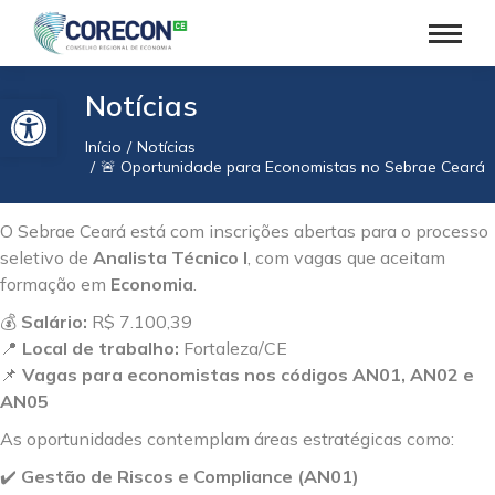
Barra de Ferramentas Aberta
Notícias
Início
Notícias
Você está aqui:
🚨 Oportunidade para Economistas no Sebrae Ceará! 
O Sebrae Ceará está com inscrições abertas para o processo
seletivo de
Analista Técnico I
, com vagas que aceitam
formação em
Economia
.
💰
Salário:
R$ 7.100,39
📍
Local de trabalho:
Fortaleza/CE
📌
Vagas para economistas nos códigos AN01, AN02 e
AN05
As oportunidades contemplam áreas estratégicas como:
✔️
Gestão de Riscos e Compliance (AN01)