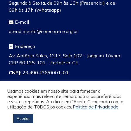
Segunda à Sexta, de 09h às 16h (Presencial) e de
09h às 17h (Whatsapp)
E-mail
atendimento@corecon-ce.org.br
Endereço
Av. Antônio Sales, 1317, Sala 102 – Joaquim Távora
CEP 60.135-101 – Fortaleza-CE
CNPJ:
23.490.436/0001-01
Usamos cookies em nosso site para fornecer a
experiência mais relevante, lembrando suas preferências
e visitas repetidas. Ao clicar em “Aceitar”, concorda com a
Pesquisa
utilização de TODOS os cookies.
Política de Privacidade
Aceitar