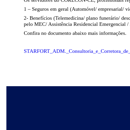
Os servidores do CORECON-CE, profissionais reg
1 – Seguros em geral (Automóvel/ empresarial/ vida
2- Benefícios (Telemedicina/ plano funerário/ des
pelo MEC/ Assistência Residencial Emergencial /
Confira no documento abaixo mais informações.
STARFORT_ADM._Consultoria_e_Corretora_de_S