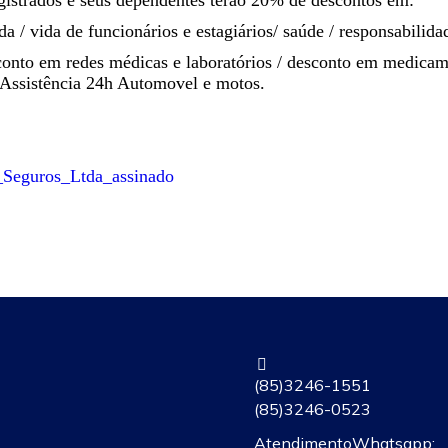
istrados e seus dependentes terão 20% de descontos em:
 / vida de funcionários e estagiários/ saúde / responsabilidad
conto em redes médicas e laboratórios / desconto em medicame
 Assistência 24h Automovel e motos.
eguros_Ltda_assinado
(85) 3246-1551
(85) 3246-0523
Atendimento Whatsapp: