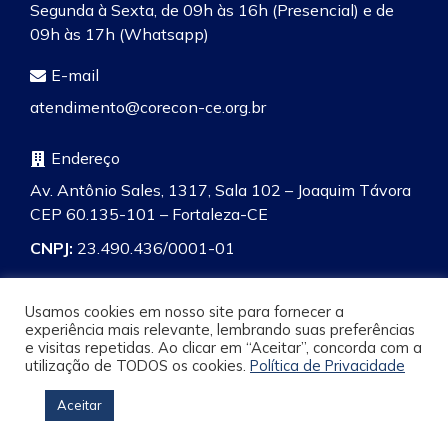
Segunda à Sexta, de 09h às 16h (Presencial) e de
09h às 17h (Whatsapp)
E-mail
atendimento@corecon-ce.org.br
Endereço
Av. Antônio Sales, 1317, Sala 102 – Joaquim Távora
CEP 60.135-101 – Fortaleza-CE
CNPJ:
23.490.436/0001-01
Usamos cookies em nosso site para fornecer a
experiência mais relevante, lembrando suas preferências
e visitas repetidas. Ao clicar em “Aceitar”, concorda com a
Pesquisa
utilização de TODOS os cookies.
Política de Privacidade
Aceitar