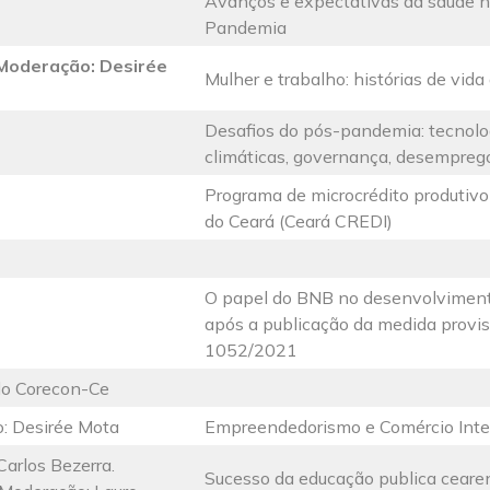
Avanços e expectativas da saúde 
Pandemia
Moderação: Desirée
Mulher e trabalho: histórias de vida
Desafios do pós-pandemia: tecnol
climáticas, governança, desemprego
Programa de microcrédito produtiv
do Ceará (Ceará CREDI)
O papel do BNB no desenvolviment
após a publicação da medida provis
1052/2021
do Corecon-Ce
: Desirée Mota
Empreendedorismo e Comércio Inte
Carlos Bezerra.
Sucesso da educação publica cearen