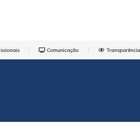
eições
Profissionais
Comunicação
Transp
issionais
Comunicação
Transparência