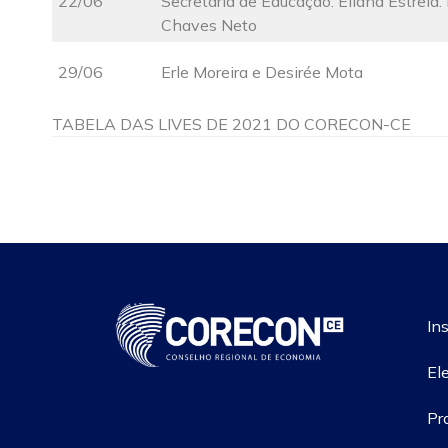
22/06
Secretária de Educação: Eliana Estrela
Chaves Neto
29/06
Erle Moreira e Desirée Mota
TABELA DAS LIVES DE 2021 DO CORECON-CE
Ins
El
Pr