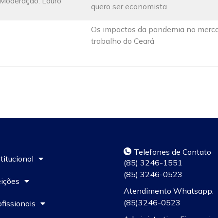
. Moderação: Lauro
quero ser economista
Os impactos da pandemia no merc
trabalho do Ceará
Telefones de Contato
titucional
(85) 3246-1551
(85) 3246-0523
eições
Atendimento Whatsapp:
(85)3246-0523
ofissionais