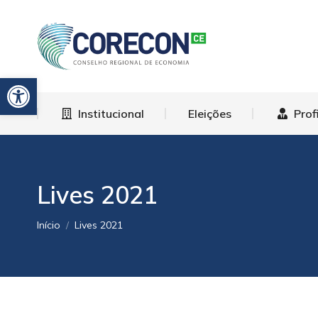
Institucional
El
Barra de Ferramentas Aberta
Institucional
Eleições
Prof
Lives 2021
Você está aqui:
Início
Lives 2021