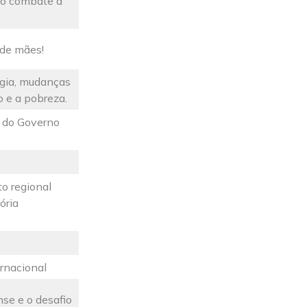
no combate à
 de mães!
ogia, mudanças
 e a pobreza.
o do Governo
o regional
ória
rnacional
se e o desafio