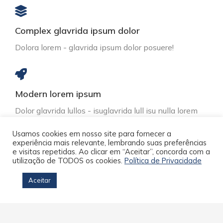
Complex glavrida ipsum dolor
Dolora lorem - glavrida ipsum dolor posuere!
Modern lorem ipsum
Dolor glavrida lullos - isuglavrida lull isu nulla lorem
ipsum dolor posuere lorem!
Usamos cookies em nosso site para fornecer a
experiência mais relevante, lembrando suas preferências
e visitas repetidas. Ao clicar em “Aceitar”, concorda com a
utilização de TODOS os cookies.
Política de Privacidade
Flexible nulla amet
Aceitar
Posuere lorem amet nulla amet lorem.