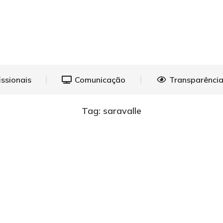
eições
Profissionais
Comunicação
Transp
issionais
Comunicação
Transparência
Tag: saravalle