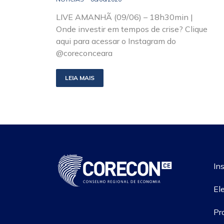
LIVE AMANHÃ (09/06) – 18h30min |
Onde investir em tempos de crise? Clique
aqui para acessar o Instagram do
@coreconceara
LEIA MAIS
Ins
El
Pr