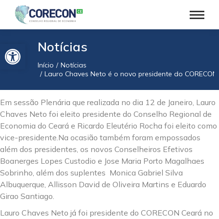
Barra de Ferramentas Aberta
Notícias
Início
Notícias
Você está aqui:
Lauro Chaves Neto é o novo presidente do CORECON
Em sessão Plenária que realizada no dia 12 de Janeiro, Lauro
Chaves Neto foi eleito presidente do Conselho Regional de
Economia do Ceará e Ricardo Eleutério Rocha foi eleito como
vice-presidente.Na ocasião também foram empossados
além dos presidentes, os novos Conselheiros Efetivos
Boanerges Lopes Custodio e Jose Maria Porto Magalhaes
Sobrinho, além dos suplentes Monica Gabriel Silva
Albuquerque, Allisson David de Oliveira Martins e Eduardo
Girao Santiago.
Lauro Chaves Neto já foi presidente do CORECON Ceará no