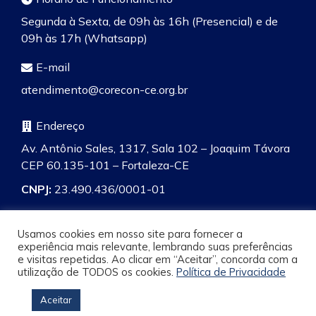
Segunda à Sexta, de 09h às 16h (Presencial) e de
09h às 17h (Whatsapp)
E-mail
atendimento@corecon-ce.org.br
Endereço
Av. Antônio Sales, 1317, Sala 102 – Joaquim Távora
CEP 60.135-101 – Fortaleza-CE
CNPJ:
23.490.436/0001-01
Usamos cookies em nosso site para fornecer a
experiência mais relevante, lembrando suas preferências
e visitas repetidas. Ao clicar em “Aceitar”, concorda com a
Pesquisa
utilização de TODOS os cookies.
Política de Privacidade
Aceitar