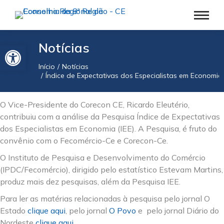
Barra de Ferramentas Aberta
Notícias
Início
Notícias
Você está aqui:
Índice de Expectativas dos Especialistas em Economia
O Vice-Presidente do Corecon CE, Ricardo Eleutério,
contribuiu com a análise da Pesquisa Índice de Expectativas
dos Especialistas em Economia (IEE). A Pesquisa, é fruto do
convênio com o Fecomércio-Ce e Corecon-Ce.
O Instituto de Pesquisa e Desenvolvimento do Comércio
(IPDC/Fecomércio), dirigido pelo estatístico Estevam Martins,
produz mais dez pesquisas, além da Pesquisa IEE.
Para ler as matérias relacionadas à pesquisa pelo jornal O
Estado
clique aqui
, pelo jornal
O Povo
e pelo jornal Diário do
Nordeste
clique aqui
.