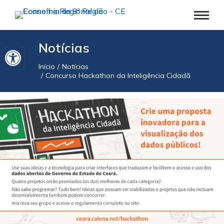
Barra de Ferramentas Aberta
Notícias
Início
Notícias
Você está aqui:
Concurso Hackathon da Inteligência Cidadã