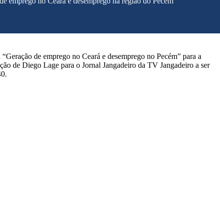
de emprego no Ceará e desemprego na região do Pecém
a “Geração de emprego no Ceará e desemprego no Pecém” para a
ução de Diego Lage para o Jornal Jangadeiro da TV Jangadeiro a ser
40.