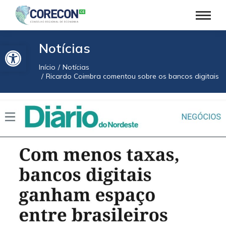
Barra de Ferramentas Aberta
Notícias
Início
Notícias
Você está aqui:
Ricardo Coimbra comentou sobre os bancos digitais p