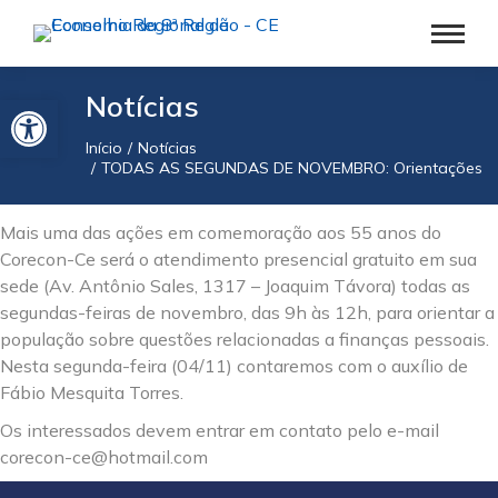
Barra de Ferramentas Aberta
Notícias
Início
Notícias
Você está aqui:
TODAS AS SEGUNDAS DE NOVEMBRO: Orientações a p
Mais uma das ações em comemoração aos 55 anos do
Corecon-Ce será o atendimento presencial gratuito em sua
sede (Av. Antônio Sales, 1317 – Joaquim Távora) todas as
segundas-feiras de novembro, das 9h às 12h, para orientar a
população sobre questões relacionadas a finanças pessoais.
Nesta segunda-feira (04/11) contaremos com o auxílio de
Fábio Mesquita Torres.
Os interessados devem entrar em contato pelo e-mail
corecon-ce@hotmail.com