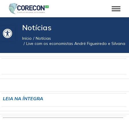
Barra de Ferramentas Aberta
Notícias
Início
Notícias
Você está aqui:
Live com os economistas André Figueiredo e Silvana 
LEIA NA ÍNTEGRA