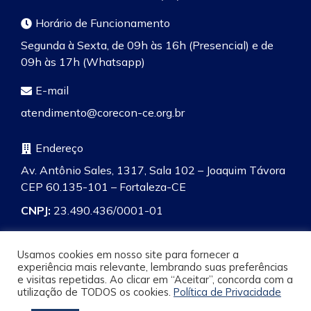
Horário de Funcionamento
Segunda à Sexta, de 09h às 16h (Presencial) e de
09h às 17h (Whatsapp)
E-mail
atendimento@corecon-ce.org.br
Endereço
Av. Antônio Sales, 1317, Sala 102 – Joaquim Távora
CEP 60.135-101 – Fortaleza-CE
CNPJ:
23.490.436/0001-01
Usamos cookies em nosso site para fornecer a
experiência mais relevante, lembrando suas preferências
e visitas repetidas. Ao clicar em “Aceitar”, concorda com a
Pesquisa
utilização de TODOS os cookies.
Política de Privacidade