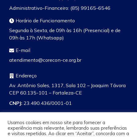
Administrativo-Financeiro: (85) 99165-6546
Horário de Funcionamento
Segunda à Sexta, de 09h às 16h (Presencial) e de
09h às 17h (Whatsapp)
E-mail
atendimento@corecon-ce.org.br
Endereço
Av. Antônio Sales, 1317, Sala 102 – Joaquim Távora
CEP 60.135-101 – Fortaleza-CE
CNPJ:
23.490.436/0001-01
Usamos cookies em nosso site para fornecer a
experiência mais relevante, lembrando suas preferências
e visitas repetidas. Ao clicar em “Aceitar”, concorda com a
Pesquisa