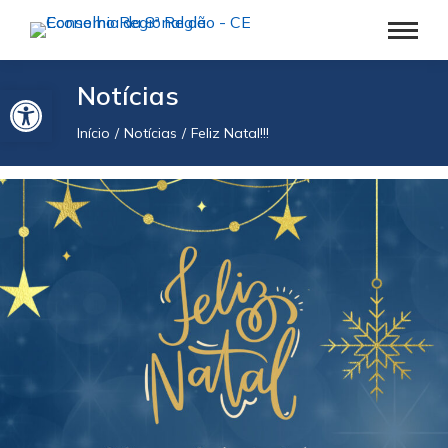
Barra de Ferramentas Aberta
Notícias
Início
Notícias
Feliz Natal!!!
Você está aqui: