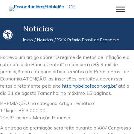
Barra de Ferramentas Aberta
Notícias
Início
Notícias
XXIX Prêmio Brasil de Economia
Você está aqui:
Escreva um artigo sobre “O regime de metas de inflação e a
autonomia do Banco Central” e concorra a R$ 3 mil de
premiação na categoria artigo temático do Prêmio Brasil de
Economia.ATENÇÃO: as inscrições, gratuitas, devem ser
feitas diretamente pelo site
http://pbe.cofecon.org.br/
até o
dia 31 de agosto.Tamanho: no máximo 15 páginas.
PREMIAÇÃO na categoria Artigo Temático:
1º lugar: R$ 3.000,00;
2º e 3º lugares: Menção Honrosa.
A entrega da premiação será feita durante o XXV Congresso