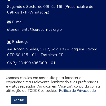
Segunda à Sexta, de 09h às 16h (Presencial) e de
09h às 17h (Whatsapp)
E-mail
atendimento@corecon-ce.org.br
Endereço
Av. Antônio Sales, 1317, Sala 102 – Joaquim Távora
CEP 60.135-101 – Fortaleza-CE
CNPJ:
23.490.436/0001-01
Usamos cookies em nosso site para fornecer a
experiência mais relevante, lembrando suas preferências
e visitas repetidas. Ao clicar em “Aceitar”, concorda com a
Pesquisa
utilização de TODOS os cookies.
Política de Privacidade
Aceitar