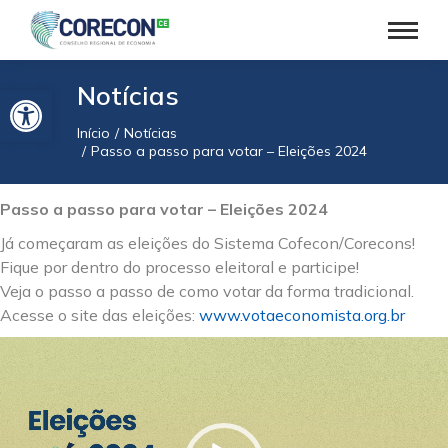
Barra de Ferramentas Aberta
Notícias
Início
Notícias
Você está aqui:
Passo a passo para votar – Eleições 2024
Passo a passo para votar – Eleições 2024
Já começaram as eleições do Sistema Cofecon/Corecons!
Fique por dentro do processo eleitoral e participe!
Veja o passo a passo de como votar da forma tradicional.
Acesse o site das eleições:
www.votaeconomista.org.br
Tocador
de
vídeo