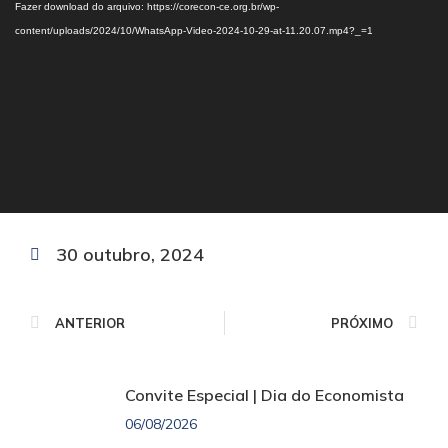
Fazer download do arquivo: https://corecon-ce.org.br/wp-
vídeo
content/uploads/2024/10/WhatsApp-Video-2024-10-29-at-11.20.07.mp4?_=1
30 outubro, 2024
ANTERIOR
PRÓXIMO
Convite Especial | Dia do Economista
06/08/2026