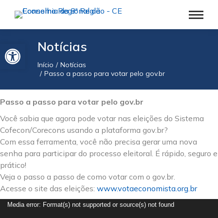
Barra de Ferramentas Aberta
Notícias
Início
Notícias
Você está aqui:
Passo a passo para votar pelo gov.br
Passo a passo para votar pelo gov.br
Você sabia que agora pode votar nas eleições do Sistema
Cofecon/Corecons usando a plataforma gov.br?
Com essa ferramenta, você não precisa gerar uma nova
senha para participar do processo eleitoral. É rápido, seguro e
prático!
Veja o passo a passo de como votar com o gov.br.
Acesse o site das eleições:
www.votaeconomista.org.br
Tocador
Media error: Format(s) not supported or source(s) not found
de