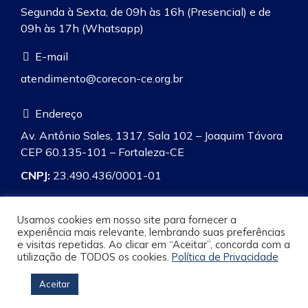
Segunda à Sexta, de 09h às 16h (Presencial) e de
09h às 17h (Whatsapp)
E-mail
atendimento@corecon-ce.org.br
Endereço
Av. Antônio Sales, 1317, Sala 102 – Joaquim Távora
CEP 60.135-101 – Fortaleza-CE
CNPJ:
23.490.436/0001-01
Usamos cookies em nosso site para fornecer a
experiência mais relevante, lembrando suas preferências
e visitas repetidas. Ao clicar em “Aceitar”, concorda com a
Pesquisa
utilização de TODOS os cookies.
Política de Privacidade
Aceitar