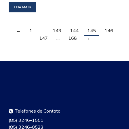
LEIA MAIS
←
1
…
143
144
145
146
147
…
168
→
Telefones de Contato
(85) 3246-1551
(85) 3246-0523