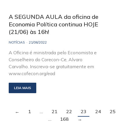
A SEGUNDA AULA da oficina de
Economia Política continua HOJE
(21/06) às 16h!
NOTÍCIAS
21/06/2022
A Oficina é ministrada pelo Economista e
Conselheiro do Corecon-Ce, Alvaro
Carvalho. Inscreva-se gratuitamente em
www.cofecon.org/ead
LEIA MAIS
←
1
…
21
22
23
24
25
…
168
→