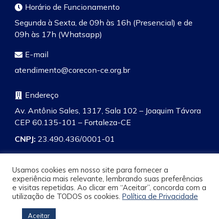
Horário de Funcionamento
Segunda à Sexta, de 09h às 16h (Presencial) e de
09h às 17h (Whatsapp)
E-mail
atendimento@corecon-ce.org.br
Endereço
Av. Antônio Sales, 1317, Sala 102 – Joaquim Távora
CEP 60.135-101 – Fortaleza-CE
CNPJ:
23.490.436/0001-01
Usamos cookies em nosso site para fornecer a
experiência mais relevante, lembrando suas preferências
e visitas repetidas. Ao clicar em “Aceitar”, concorda com a
Pesquisa
utilização de TODOS os cookies.
Política de Privacidade
Aceitar