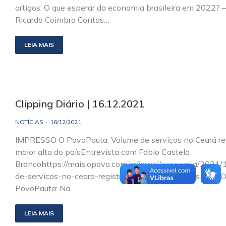
artigos: O que esperar da economia brasileira em 2022? 
Ricardo Coimbra Contas…
LEIA MAIS
Clipping Diário | 16.12.2021
NOTÍCIAS
16/12/2021
IMPRESSO O PovoPauta: Volume de serviços no Ceará re
maior alta do paísEntrevista com Fábio Castelo
Brancohttps://mais.opovo.com.br/jornal/economia/2021
de-servicos-no-ceara-registra-maior-alta-do-pais.html 
PovoPauta: Na…
LEIA MAIS