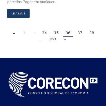
parcelas.Pagar em qualquer…
LEIA MAIS
←
1
…
34
35
36
37
38
…
168
→