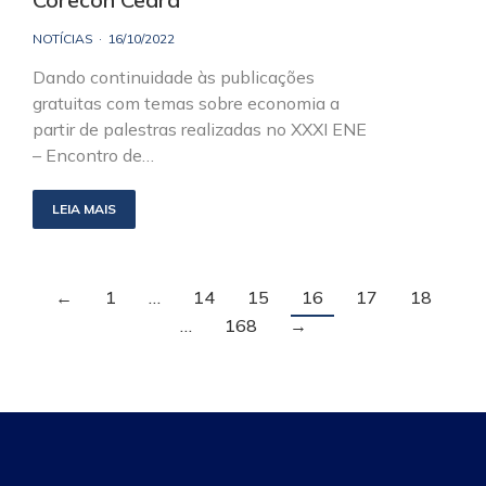
NOTÍCIAS
16/10/2022
Dando continuidade às publicações
gratuitas com temas sobre economia a
partir de palestras realizadas no XXXI ENE
– Encontro de…
LEIA MAIS
←
1
…
14
15
16
17
18
…
168
→