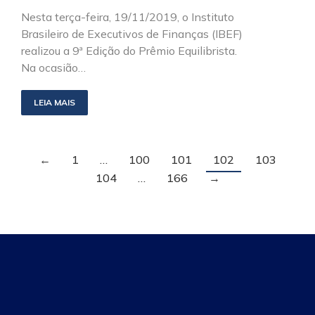
Nesta terça-feira, 19/11/2019, o Instituto
Brasileiro de Executivos de Finanças (IBEF)
realizou a 9ª Edição do Prêmio Equilibrista.
Na ocasião…
LEIA MAIS
←
1
…
100
101
102
103
104
…
166
→