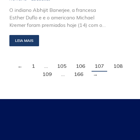
O indiano Abhijit Banerjee, a francesa
Esther Duflo e e o americano Michael
Kremer foram premiados hoje (14) com o…
LEIA MAIS
←
1
…
105
106
107
108
109
…
166
→