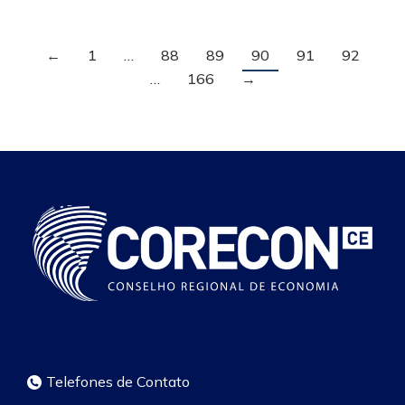
←
1
…
88
89
90
91
92
…
166
→
Telefones de Contato