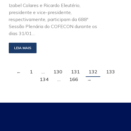
Izabel Colares e Ricardo Eleutério,
presidente e vice-presidente,
respectivamente, participam da 688ª
Sessão Plenária do COFECON durante os
dias 31/01…
LEIA MAIS
←
1
…
130
131
132
133
134
…
166
→