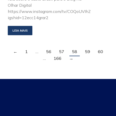
Olhar Digital
https://www.instagram.com/tv/COQoUVIhZLZ/?
igshid=12ecc14grar2
LEIA MAIS
←
1
…
56
57
58
59
60
…
166
→