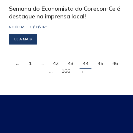
Semana do Economista do Corecon-Ce é
destaque na imprensa local!
NOTÍCIAS
18/08/2021
LEIA MAIS
←
1
…
42
43
44
45
46
…
166
→